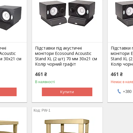
ичні
Підставки під акустичні
Підставки 
Acoustic
монітори Ecosound Acoustic
монітори E
мм 30х21 см
Stand XL (2 шт) 70 мм 30х21 см
Stand XL (
т
Колір чорний графіт
Колір чорн
461 ₴
461 ₴
В наявності
Немає в наяв
Купити
+380 
PW-1