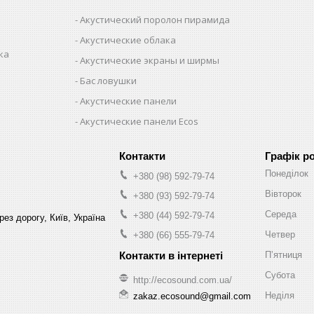
Акустический поролон пирамида
Акустические облака
ка
Акустические экраны и ширмы
Бас ловушки
Акустические панели
Акустические панели Ecos
Графік р
Понеділок
+380 (98) 592-79-74
Вівторок
+380 (93) 592-79-74
Середа
+380 (44) 592-79-74
рез дорогу, Київ, Україна
Четвер
+380 (66) 555-79-74
Пʼятниця
Субота
http://ecosound.com.ua/
Неділя
zakaz.ecosound@gmail.com