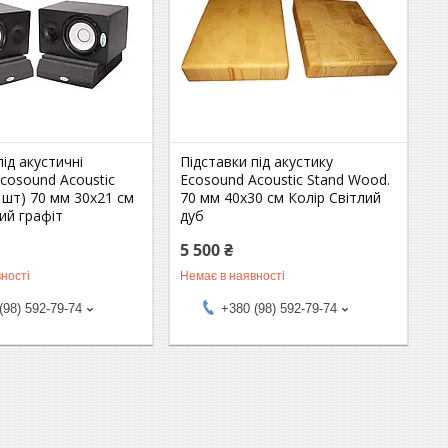
під акустичні
Підставки під акустику
cosound Acoustic
Ecosound Acoustic Stand Wood.
2 шт) 70 мм 30х21 см
70 мм 40х30 см Колір Світлий
ий графіт
дуб
5 500 ₴
ності
Немає в наявності
(98) 592-79-74
+380 (98) 592-79-74