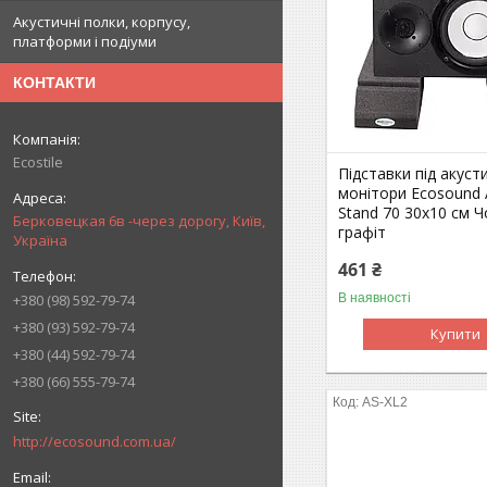
Акустичні полки, корпусу,
платформи і подіуми
КОНТАКТИ
Ecostile
Підставки під акуст
монітори Ecosound 
Stand 70 30х10 см 
Берковецкая 6в -через дорогу, Київ,
графіт
Україна
461 ₴
В наявності
+380 (98) 592-79-74
+380 (93) 592-79-74
Купити
+380 (44) 592-79-74
+380 (66) 555-79-74
AS-XL2
http://ecosound.com.ua/