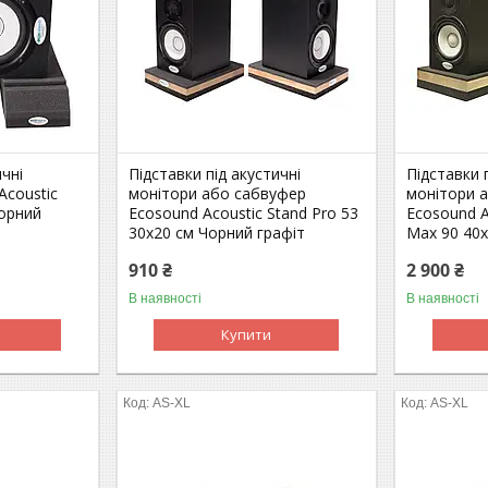
ичні
Підставки під акустичні
Підставки 
Acoustic
монітори або сабвуфер
монітори 
Чорний
Ecosound Acoustic Stand Pro 53
Ecosound A
30х20 см Чорний графіт
Max 90 40х
910 ₴
2 900 ₴
В наявності
В наявності
Купити
AS-XL
AS-XL