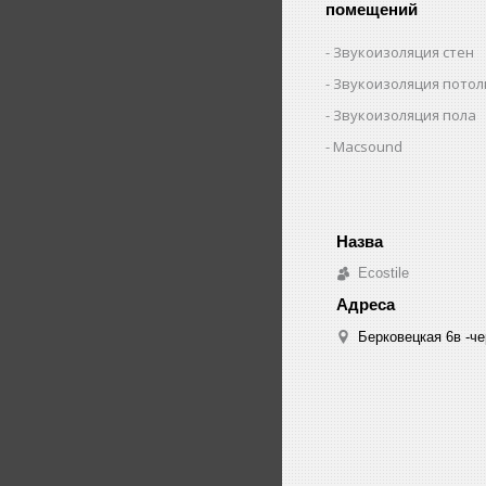
помещений
Звукоизоляция стен
Звукоизоляция потол
Звукоизоляция пола
Macsound
Ecostile
Берковецкая 6в -че