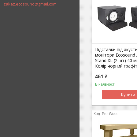
zakaz.ecosound@gmail.com
Підставки під акуст
монітори Ecosound 
Stand XL (2 шт) 40 
Колір чорний графі
461 ₴
В наявності
Купити
Pro-Wood