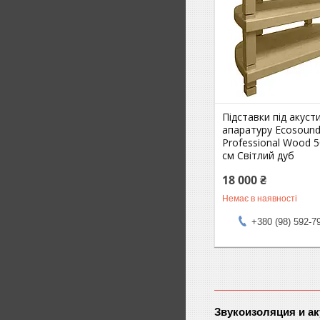
Підставки під акуст
апаратуру Ecosoun
Professional Wood 
см Світлий дуб
18 000 ₴
Немає в наявності
+380 (98) 592-7
Звукоизоляция и ак