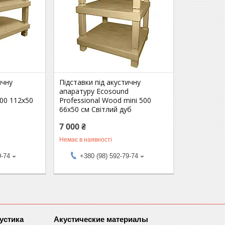
ичну
Підставки під акустичну
d
апаратуру Ecosound
500 112х50
Professional Wood mini 500
66х50 см Світлий дуб
7 000 ₴
Немає в наявності
9-74
+380 (98) 592-79-74
устика
Акустические материалы