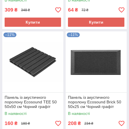
В наявності
В наявності
309
64
₴
₴
348 ₴
72 ₴
Купити
Купити
–11%
–11%
Панель із акустичного
Панель із акустичного
поролону Ecosound TEE 50
поролону Ecosound Brick 50
50х50 см Чорний графіт
50х25 см Чорний графіт
В наявності
В наявності
160
208
₴
₴
180 ₴
234 ₴