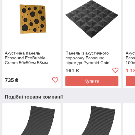
Акустична панель
Панель із акустичного
Акус
Ecosound EcoBubble
поролону Ecosound
Ecos
Cream 50х50см 53мм
піраміда Pyramid Gain
100х
колір світлий дуб
Black 30 45х45 см Чорний
161
1 1
₴
графіт
735
₴
Купити
Подібні товари компанії