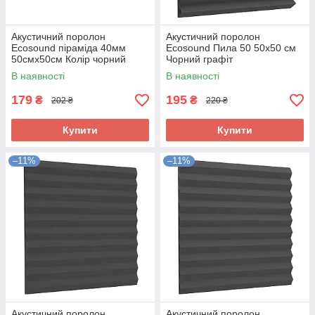
Акустичний поролон
Акустичний поролон
Ecosound піраміда 40мм
Ecosound Пила 50 50х50 см
50смх50см Колір чорний
Чорний графіт
графіт
В наявності
В наявності
179
195
₴
₴
202 ₴
220 ₴
Купити
Купити
–11%
–11%
Акустичний поролон
Акустичний поролон