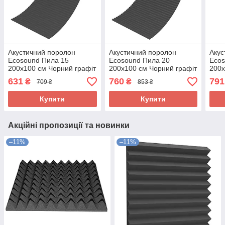
Акустичний поролон
Акустичний поролон
Акус
Ecosound Пила 15
Ecosound Пила 20
Ecos
200х100 см Чорний графіт
200х100 см Чорний графіт
200х
631
760
791
₴
₴
709 ₴
853 ₴
Купити
Купити
Акційні пропозиції та новинки
–11%
–11%