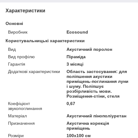
Характеристики
Основні
Виробник
Ecosound
Користувальницькі характеристики
Вид
Акустичний поролон
Вид профілю
Піраміда
Гарантія
3 місяці
Додаткові характеристики
Область застосування: для
поліпшення акустики
приміщень-поглинання луни
і шуму. Поліпшує
розбірливість мови.
Розміщення-стіни, стеля
Коефіцієнт
0,67
звукопоглинання
Матеріал
Акустичний пінополіуретан
Призначення
Акустична корекція
приміщень
Розміри
100х100 см