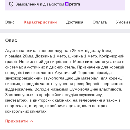
Замовлення під захистом
Опис
Характеристики
Доставка
Оплата
Умови 
Опис
Акустична плита з пенополеурітан 25 мм-підставу 5 мм,
піраміда 20мм. Довжина 1 метр, ширина 1 метр. Колір-чорний
графіт. Не схильний до вицвітання. Може використовуватися в
системах акустичних підвісних стель. Призначена для корекції
середніх і високих частот. Акустичний Поролон піраміда-
звукокоррекціонний звукопоглащающіе матеріал, для корекції
високих, середніх частот і усунення реверберації і первинних
віддзеркалень. Володіє низькими шумоізоляційні властивості.
Застосовується в професійних студіях звукозапису,
кінотеатрах, в дикторских кабінках, на телебаченні а також в
спортзалах, в тирах, виробничих цехах, колл центрах,
контрольних кімнатах.
Приховати