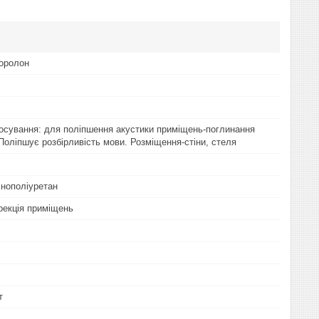
оролон
осування: для поліпшення акустики приміщень-поглинання
Поліпшує розбірливість мови. Розміщення-стіни, стеля
інополіуретан
рекція приміщень
т