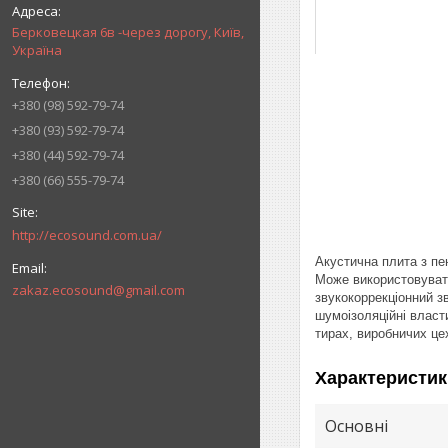
Берковецкая 6в -через дорогу, Київ,
Україна
+380 (98) 592-79-74
+380 (93) 592-79-74
+380 (44) 592-79-74
+380 (66) 555-79-74
http://ecosound.com.ua/
Акустична плита з пе
Може використовувати
zakaz.ecosound@gmail.com
звукокоррекціонний з
шумоізоляційні власти
тирах, виробничих це
Характеристик
Основні