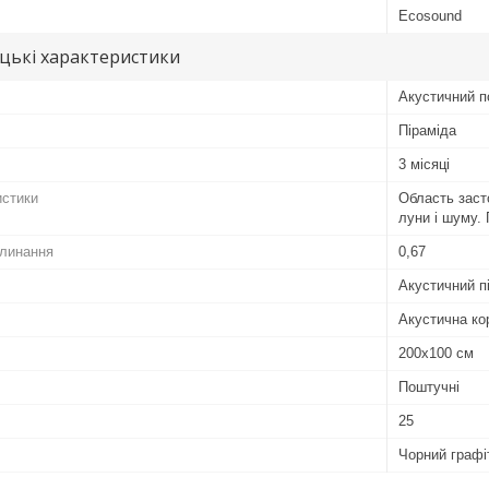
Ecosound
цькі характеристики
Акустичний п
Піраміда
3 місяці
истики
Область заст
луни і шуму. 
глинання
0,67
Акустичний п
Акустична ко
200х100 см
Поштучні
25
Чорний графі