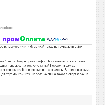
вленістю
пер ви можете купити будь-який товар не покидаючи сайту.
на 1 метр. Колір-чорний графіт. Не схильний до вицвітання.
дніх і високих частот. Акустичний Поролон піраміда-
ення реверберації і первинних віддзеркалень. Володіє низькими
 дикторских кабінках, на телебаченні а також в спортзалах, в