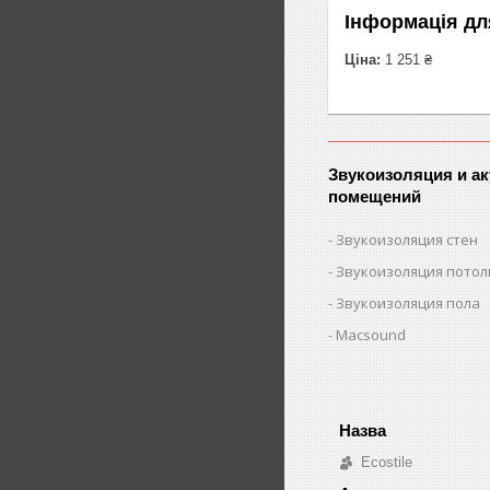
Інформація дл
Ціна:
1 251 ₴
Звукоизоляция и ак
помещений
Звукоизоляция стен
Звукоизоляция потол
Звукоизоляция пола
Macsound
Ecostile