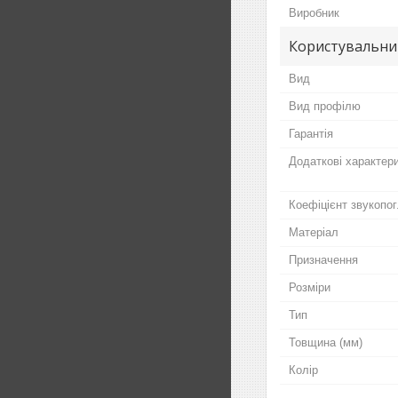
Виробник
Користувальни
Вид
Вид профілю
Гарантія
Додаткові характер
Коефіцієнт звукопо
Матеріал
Призначення
Розміри
Тип
Товщина (мм)
Колір