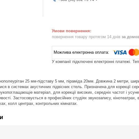
повернення товару протягом 14 днів
за домо
У компанії підключені електронні платежі. Те
нополеурітан 25 мм-підставу 5 мм, піраміда 20мм. Довжина 2 метри, шири
ся в системах акустичних підвісних стель. Призначена для корекції сере
вукопоглащающіе матеріал, для корекції високих, середніх частот і усун
вості. Застосовується в професійних студіях звукозапису, кінотеатрах, в
хах, колл центрах, контрольних кімнатах.
и