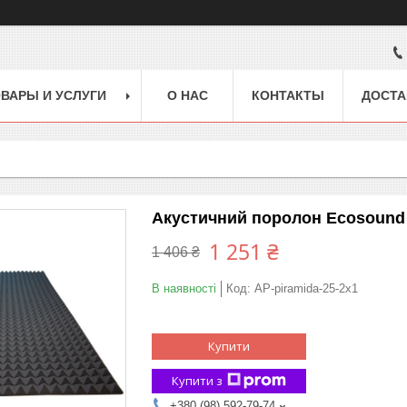
ВАРЫ И УСЛУГИ
О НАС
КОНТАКТЫ
ДОСТА
Акустичний поролон Ecosound 
1 251 ₴
1 406 ₴
В наявності
Код:
AP-piramida-25-2x1
Купити
Купити з
+380 (98) 592-79-74