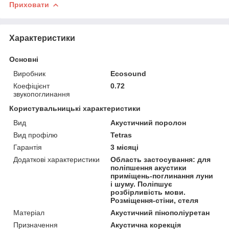
Приховати
Характеристики
Основні
Виробник
Ecosound
Коефіцієнт
0.72
звукопоглинання
Користувальницькі характеристики
Вид
Акустичний поролон
Вид профілю
Tetras
Гарантія
3 місяці
Додаткові характеристики
Область застосування: для
поліпшення акустики
приміщень-поглинання луни
і шуму. Поліпшує
розбірливість мови.
Розміщення-стіни, стеля
Матеріал
Акустичний пінополіуретан
Призначення
Акустична корекція