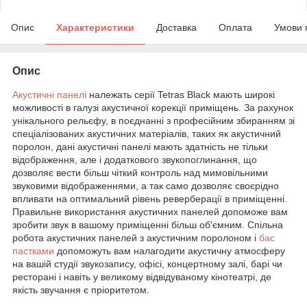
Опис
Характеристики
Доставка
Оплата
Умови 
Опис
Акустичні панелі
належать серії Tetras Black мають широкі
можливості в галузі акустичної корекції приміщень. За рахунок
унікального рельєфу, в поєднанні з професійним збиранням зі
спеціалізованих акустичних матеріалів, таких як акустичний
поролон, дані акустичні панелі мають здатність не тільки
відображення, але і додаткового звукопоглинання, що
дозволяє вести більш чіткий контроль над мимовільними
звуковими відображеннями, а так само дозволяє своєрідно
впливати на оптимальний рівень реверберації в приміщенні.
Правильне використання акустичних панелей допоможе вам
зробити звук в вашому приміщенні більш об'ємним. Спільна
робота акустичних панелей з акустичним поролоном і
бас
пастками
допоможуть вам налагодити акустичну атмосферу
на вашій студії звукозапису, офісі, концертному залі, барі чи
ресторані і навіть у великому відвідуваному кінотеатрі, де
якість звучання є пріоритетом.