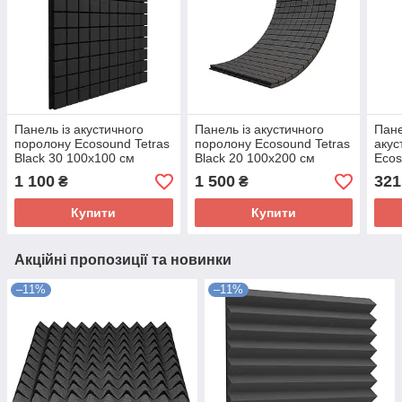
Панель із акустичного
Панель із акустичного
Пане
поролону Ecosound Tetras
поролону Ecosound Tetras
акус
Black 30 100х100 см
Black 20 100х200 см
Ecos
Чорний графіт
Чорний графіт
30х3
1 100
1 500
321
₴
₴
Купити
Купити
Акційні пропозиції та новинки
–11%
–11%