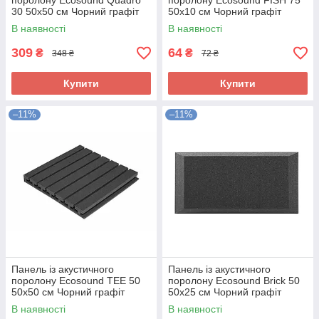
поролону Ecosound Quadro
поролону Ecosound FISH 75
30 50х50 см Чорний графіт
50х10 см Чорний графіт
В наявності
В наявності
309
64
₴
₴
348 ₴
72 ₴
Купити
Купити
–11%
–11%
Панель із акустичного
Панель із акустичного
поролону Ecosound TEE 50
поролону Ecosound Brick 50
50х50 см Чорний графіт
50х25 см Чорний графіт
В наявності
В наявності