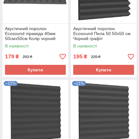
Акустичний поролон
Акустичний поролон
Ecosound піраміда 40мм
Ecosound Пила 50 50х50 см
50смх50см Колір чорний
Чорний графіт
графіт
В наявності
В наявності
179
195
₴
₴
202 ₴
220 ₴
Купити
Купити
–11%
–11%