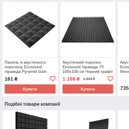
Панель із акустичного
Акустичний поролон
Акус
поролону Ecosound
Ecosound піраміда 70
Ecos
піраміда Pyramid Gain
100х100 см Чорний графіт
Woo
Black 30 45х45 см Чорний
50мм
161
1 186
₴
₴
1 333 ₴
графіт
735
Купити
Купити
Подібні товари компанії