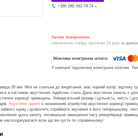
+380 (98) 592-79-74
повернення товару протягом 14 днів
за домо
У компанії підключені електронні платежі. Те
міда 30 мм. Mini не схильна до вицвітання, має чорний колір, відтінку г
ся в системах акустичних підвісних стель Дана акустична панель є діє
тичної корекції приміщень. Універсальний розмір і щільність, якість і до
арів.
Акустичні панелі
є незамінним атрибутом акустичної корекції примі
д зайвого шуму і дозволять сприймати звучання в його теперішньому, чи
оволення цього запиту, оптимальне зменшення часу реверберації приміщ
ам насолоджуватися всім що ви чуєте по справжньому!
и