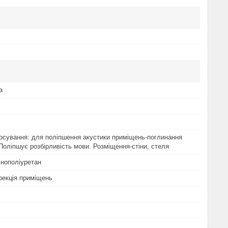
а
осування: для поліпшення акустики приміщень-поглинання
Поліпшує розбірливість мови. Розміщення-стіни, стеля
інополіуретан
рекція приміщень