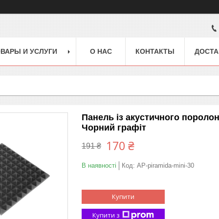
ВАРЫ И УСЛУГИ
О НАС
КОНТАКТЫ
ДОСТА
Панель із акустичного поролон
Чорний графіт
170 ₴
191 ₴
В наявності
Код:
AP-piramida-mini-30
Купити
Купити з