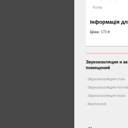
Колір
Інформація дл
Ціна:
170 ₴
Звукоизоляция и ак
помещений
Звукоизоляция стен
Звукоизоляция потол
Звукоизоляция пола
Macsound