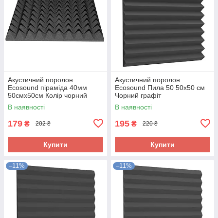
Акустичний поролон
Акустичний поролон
Ecosound піраміда 40мм
Ecosound Пила 50 50х50 см
50смх50см Колір чорний
Чорний графіт
графіт
В наявності
В наявності
179
195
₴
₴
202 ₴
220 ₴
Купити
Купити
–11%
–11%