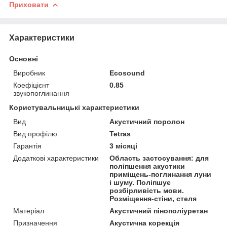
Приховати
Характеристики
Основні
Виробник
Ecosound
Коефіцієнт
0.85
звукопоглинання
Користувальницькі характеристики
Вид
Акустичний поролон
Вид профілю
Tetras
Гарантія
3 місяці
Додаткові характеристики
Область застосування: для
поліпшення акустики
приміщень-поглинання луни
і шуму. Поліпшує
розбірливість мови.
Розміщення-стіни, стеля
Матеріал
Акустичний пінополіуретан
Призначення
Акустична корекція