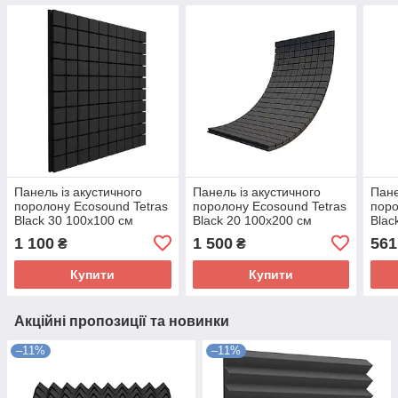
Панель із акустичного
Панель із акустичного
Пане
поролону Ecosound Tetras
поролону Ecosound Tetras
поро
Black 30 100х100 см
Black 20 100х200 см
Blac
Чорний графіт
Чорний графіт
граф
1 100
1 500
561
₴
₴
Купити
Купити
Акційні пропозиції та новинки
–11%
–11%