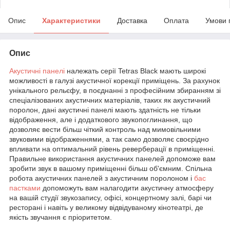
Опис
Характеристики
Доставка
Оплата
Умови 
Опис
Акустичні панелі
належать серії Tetras Black мають широкі
можливості в галузі акустичної корекції приміщень. За рахунок
унікального рельєфу, в поєднанні з професійним збиранням зі
спеціалізованих акустичних матеріалів, таких як акустичний
поролон, дані акустичні панелі мають здатність не тільки
відображення, але і додаткового звукопоглинання, що
дозволяє вести більш чіткий контроль над мимовільними
звуковими відображеннями, а так само дозволяє своєрідно
впливати на оптимальний рівень реверберації в приміщенні.
Правильне використання акустичних панелей допоможе вам
зробити звук в вашому приміщенні більш об'ємним. Спільна
робота акустичних панелей з акустичним поролоном і
бас
пастками
допоможуть вам налагодити акустичну атмосферу
на вашій студії звукозапису, офісі, концертному залі, барі чи
ресторані і навіть у великому відвідуваному кінотеатрі, де
якість звучання є пріоритетом.