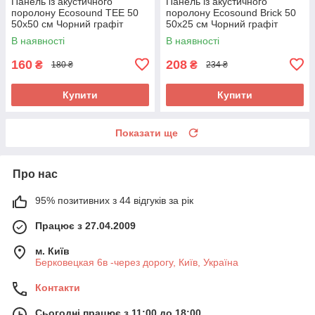
Панель із акустичного
Панель із акустичного
поролону Ecosound TEE 50
поролону Ecosound Brick 50
50х50 см Чорний графіт
50х25 см Чорний графіт
В наявності
В наявності
160
208
₴
₴
180 ₴
234 ₴
Купити
Купити
Показати ще
Про нас
95% позитивних з 44 відгуків за рік
Працює з 27.04.2009
м. Київ
Берковецкая 6в -через дорогу, Київ, Україна
Контакти
Сьогодні працює з 11:00 до 18:00