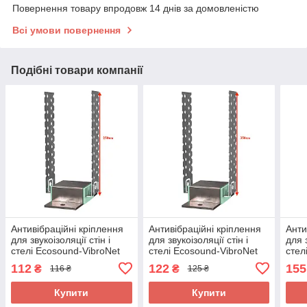
Повернення товару впродовж 14 днів за домовленістю
Всі умови повернення
Подібні товари компанії
Антивібраційні кріплення
Антивібраційні кріплення
Анти
для звукоізоляції стін і
для звукоізоляції стін і
для з
стелі Ecosound-VibroNet
стелі Ecosound-VibroNet
стел
C2 100х250 мм
C2 100х350 мм
C2 
112
122
155
₴
₴
116 ₴
125 ₴
Купити
Купити