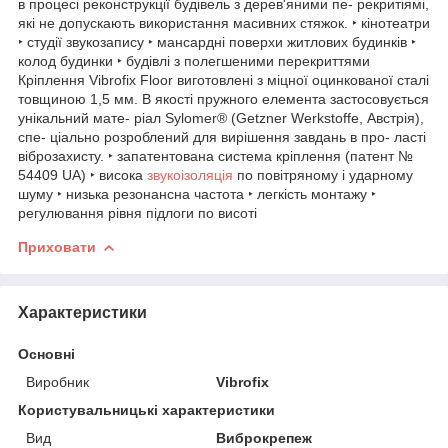
в процесі реконструкції будівель з дерев'яними пе- рекритіямі,
які не допускають використання масивних стяжок. ‣ кінотеатри
‣ студії звукозапису ‣ мансардні поверхи житлових будинків ‣
колод будинки ‣ будівлі з полегшеними перекриттями
Кріплення Vibrofix Floor виготовлені з міцної оцинкованої сталі
товщиною 1,5 мм. В якості пружного елемента застосовується
унікальний мате- ріал Sylomer® (Getzner Werkstoffe, Австрія),
спе- ціально розроблений для вирішення завдань в про- ласті
віброзахисту. ‣ запатентована система кріплення (патент №
54409 UA) ‣ висока
звукоізоляція
по повітряному і ударному
шуму ‣ низька резонансна частота ‣ легкість монтажу ‣
регулювання рівня підлоги по висоті
Приховати
Характеристики
Основні
Виробник
Vibrofix
Користувальницькі характеристики
Вид
Виброкрепеж