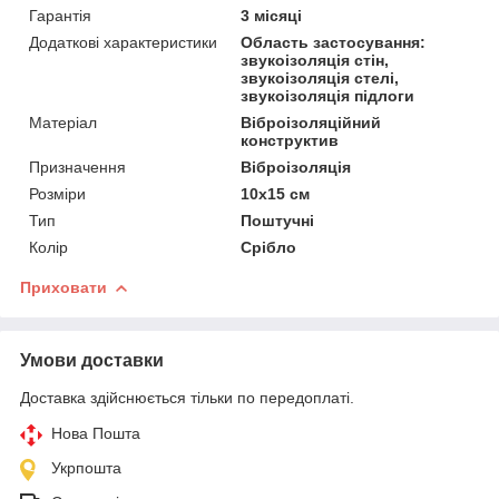
Гарантія
3 місяці
Додаткові характеристики
Область застосування:
звукоізоляція стін,
звукоізоляція стелі,
звукоізоляція підлоги
Матеріал
Віброізоляційний
конструктив
Призначення
Віброізоляція
Розміри
10х15 см
Тип
Поштучні
Колір
Срібло
Приховати
Умови доставки
Доставка здійснюється тільки по передоплаті.
Нова Пошта
Укрпошта