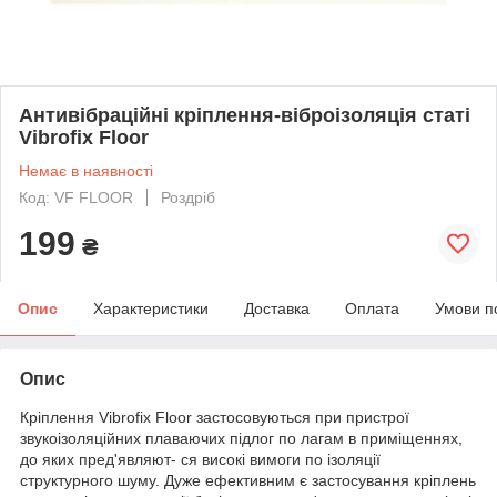
Антивібраційні кріплення-віброізоляція статі
Vibrofix Floor
Немає в наявності
Код: VF FLOOR
Роздріб
199
₴
Опис
Характеристики
Доставка
Оплата
Умови п
Опис
Кріплення Vibrofix Floor застосовуються при пристрої
звукоізоляційних плаваючих підлог по лагам в приміщеннях,
до яких пред'являют- ся високі вимоги по ізоляції
структурного шуму. Дуже ефективним є застосування кріплень