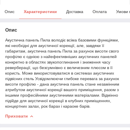
Опис
Характеристики
Доставка
Оплата
Умови 
Опис
Акустична панель Пила володіє всіма базовими функціями,
які необхідні для акустичної корекції, але, завдяки її
габаритам, акустична панель Пила за рахунок висоти свого
профілю є однією з найефективніших акустичних панелей
конкретно в областях звукопоглинання і зниження часу
реверберації, що безсумнівно є величезним плюсом в її
користь. Може використовуватися в системах акустичних
підвісних стель Усвідомлюючи глибоке перевага за рахунок
висоти профілю - дана акустична панель стане незамінним
атрибутом акустичної корекції вашого приміщення, разом з
іншими професійними акустичними матеріалами. Відмінно
підійде для акустичної корекції в клубних приміщеннях,
концертних залах, рок барах і караоке барів.
Приховати