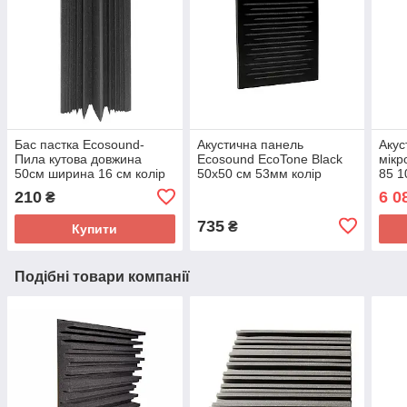
Бас пастка Ecosound-
Акустична панель
Акус
Пила кутова довжина
Ecosound EcoTone Black
мікр
50см ширина 16 см колір
50х50 см 53мм колір
85 1
чорний графіт
чорний
210
6 0
₴
735
₴
Купити
Подібні товари компанії