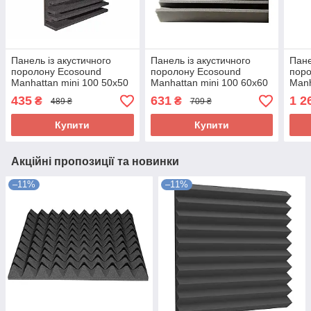
Панель із акустичного
Панель із акустичного
Пане
поролону Ecosound
поролону Ecosound
поро
Manhattan mini 100 50х50
Manhattan mini 100 60х60
Manh
см Чорний графіт
см Чорний графіт
Чорн
435
631
1 2
₴
₴
489 ₴
709 ₴
Купити
Купити
Акційні пропозиції та новинки
–11%
–11%