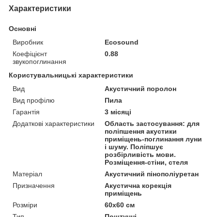
Характеристики
Основні
Виробник
Ecosound
Коефіцієнт
0.88
звукопоглинання
Користувальницькі характеристики
Вид
Акустичний поролон
Вид профілю
Пила
Гарантія
3 місяці
Додаткові характеристики
Область застосування: для
поліпшення акустики
приміщень-поглинання луни
і шуму. Поліпшує
розбірливість мови.
Розміщення-стіни, стеля
Матеріал
Акустичний пінополіуретан
Призначення
Акустична корекція
приміщень
Розміри
60х60 см
Тип
Поштучні