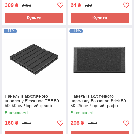
309
64
₴
₴
348 ₴
72 ₴
Купити
Купити
–11%
–11%
Панель із акустичного
Панель із акустичного
поролону Ecosound TEE 50
поролону Ecosound Brick 50
50х50 см Чорний графіт
50х25 см Чорний графіт
В наявності
В наявності
160
208
₴
₴
180 ₴
234 ₴