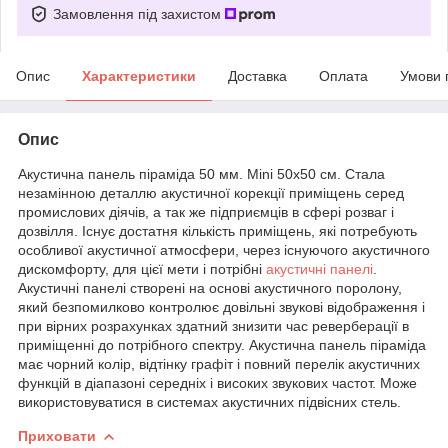
Замовлення під захистом
Опис
Характеристики
Доставка
Оплата
Умови 
Опис
Акустична панель піраміда 50 мм. Mini 50x50 см. Стала
незамінною деталлю акустичної корекції приміщень серед
промислових діячів, а так же підприємців в сфері розваг і
дозвілля. Існує достатня кількість приміщень, які потребують
особливої акустичної атмосфери, через існуючого акустичного
дискомфорту, для цієї мети і потрібні
акустичні панелі
.
Акустичні панелі створені на основі акустичного поролону,
який безпомилково контролює довільні звукові відображення і
при вірних розрахунках здатний знизити час реверберації в
приміщенні до потрібного спектру. Акустична панель піраміда
має чорний колір, відтінку графіт і повний перелік акустичних
функцій в діапазоні середніх і високих звукових частот. Може
використовуватися в системах акустичних підвісних стель.
Приховати