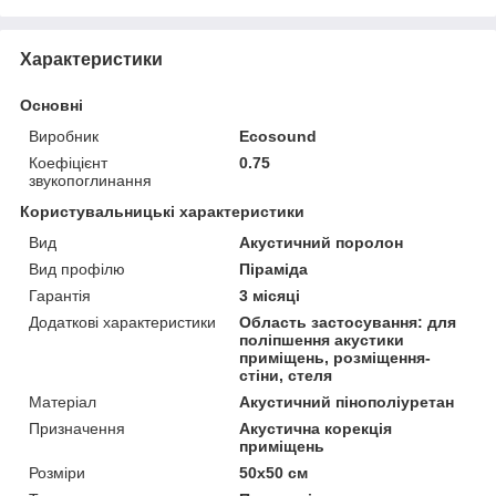
Характеристики
Основні
Виробник
Ecosound
Коефіцієнт
0.75
звукопоглинання
Користувальницькі характеристики
Вид
Акустичний поролон
Вид профілю
Піраміда
Гарантія
3 місяці
Додаткові характеристики
Область застосування: для
поліпшення акустики
приміщень, розміщення-
стіни, стеля
Матеріал
Акустичний пінополіуретан
Призначення
Акустична корекція
приміщень
Розміри
50х50 см