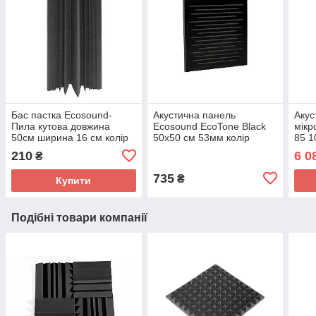
Бас пастка Ecosound-
Акустична панель
Акус
Пила кутова довжина
Ecosound EcoTone Black
мікр
50см ширина 16 см колір
50х50 см 53мм колір
85 1
чорний графіт
чорний
210
6 0
₴
735
₴
Купити
Подібні товари компанії