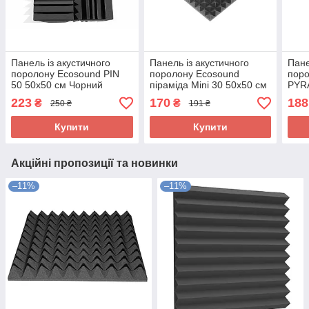
Панель із акустичного
Панель із акустичного
Пане
поролону Ecosound PIN
поролону Ecosound
поро
50 50х50 см Чорний
піраміда Mini 30 50х50 см
PYR
графіт
Чорний графіт
50х5
223
170
188
₴
₴
250 ₴
191 ₴
граф
Купити
Купити
Акційні пропозиції та новинки
–11%
–11%