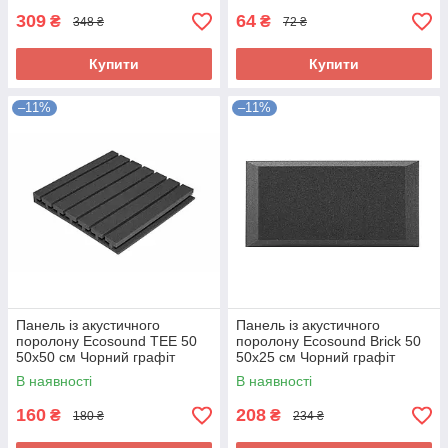
309
64
₴
₴
348 ₴
72 ₴
Купити
Купити
–11%
–11%
Панель із акустичного
Панель із акустичного
поролону Ecosound TEE 50
поролону Ecosound Brick 50
50х50 см Чорний графіт
50х25 см Чорний графіт
В наявності
В наявності
160
208
₴
₴
180 ₴
234 ₴